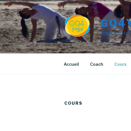
Aller
au
contenu
GO4
principal
Yoga pour toi
Accueil
Coach
Cours
COURS